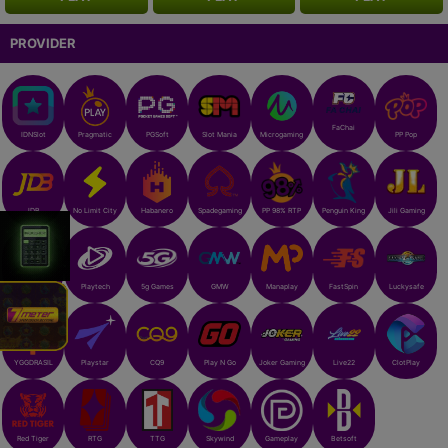
PROVIDER
FaChai
IDNSlot
Pragmatic
PGSoft
Slot Mania
Microgaming
PP Pop
JDB
Habanero
Spadegaming
PP 98% RTP
Penguin King
Jili Gaming
No Limit City
Stream N Spin
Playtech
5g Games
GMW
Manaplay
FastSpin
Luckysafe
YGGDRASIL
Playstar
CQ9
Play N Go
Joker Gaming
Live22
ClotPlay
Red Tiger
RTG
TTG
Skywind
Gameplay
Betsoft