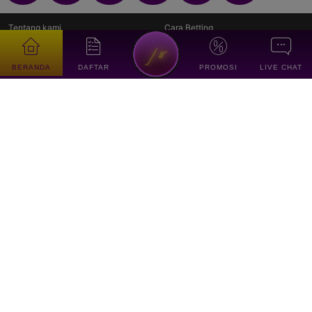
Tentang kami
Cara Betting
Link 7meter
mobile
BERANDA
DAFTAR
PROMOSI
LIVE CHAT
kalkulator-mix-parlay
Zona 7Meter
Anti Blokir
7meter
adalah situs sportbook paling populer dan merupakan pionir
sebagai platform agen taruhan terpercaya di Indonesia. Daftar sekarang
juga dan dapatkan kesempatan mendapatkan promo menarik, hanya
dengan 1 akun saja setiap member berkesempatan memainkan semua
game yang disajikan 7meter seperti Sportbook, Idnlive, Slots, Live
Casino, E-Lottery, IDNRaffle, Tembak ikan, Bolatangkas, Togel, E-sports,
IDNTrade, Idnrng dan Poker. Pelayanan terbaik 7meter melalui customer
service profesional hadir selama 24 jam setiap hari menemani dan
menjawab pertanyaan seputar permainan.