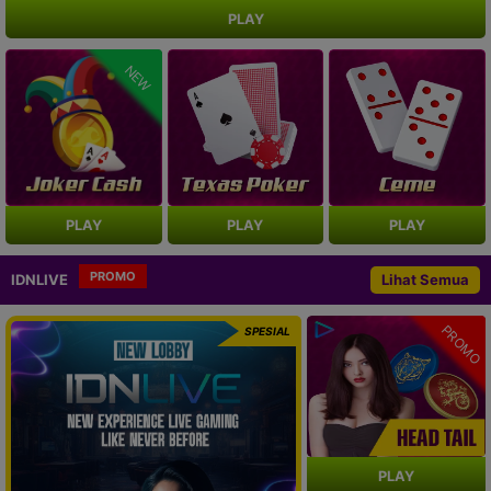
PLAY
NEW
PLAY
PLAY
PLAY
PROMO
IDNLIVE
Lihat Semua
PROMO
SPESIAL
PLAY