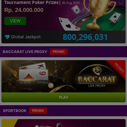
Tournament Poker Prizes|
06 Aug 2026
Rp. 24.000.000
VIEW
800,296,031
Global Jackpot
BACCARAT LIVE PROXY
PROMO
PROMO
PLAY
SPORTBOOK
PROMO