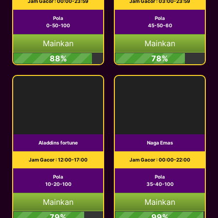
Jam Gacor : 00:00-23:59
Jam Gacor : 03:00-23:59
Pola
Pola
0-50-100
45-50-60
Mainkan
Mainkan
88%
78%
Aladdins fortune
Naga Emas
Jam Gacor : 12:00-17:00
Jam Gacor : 00:00-22:00
Pola
Pola
10-20-100
35-40-100
Mainkan
Mainkan
79%
99%