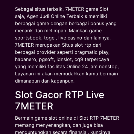
Sebagai situs terbaik, 7METER game Slot
saja, Agen Judi Online Terbaik s memiliki
berbagai game dengan berbagai bonus yang
menarik dan melimpah. Mainkan game
sportsbook, togel, live casino dan lainnya.
7METER merupakan Situs slot rtp dari
berbagai provider seperti pragmatic play,
habanero, pgsoft, idnslot, cq9 terpercaya
yang memiliki fasilitas Online 24 jam nonstop,
Layanan ini akan memudahkan kamu bermain
dimanapun dan kapanpun.
Slot Gacor RTP Live
7METER
Bermain game slot online di Slot RTP 7METER
memang menyenangkan, dan juga bisa
menguntungkan secara finansial. Kuncinya