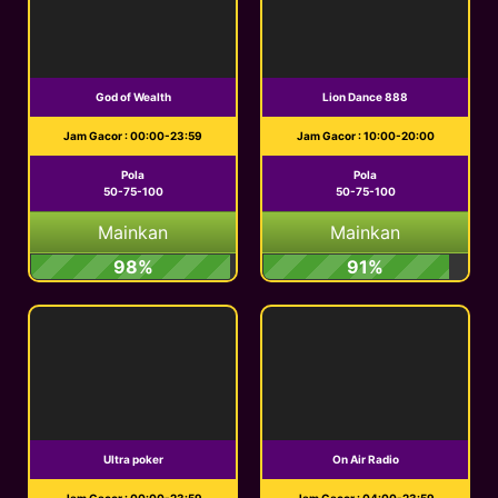
God of Wealth
Lion Dance 888
Jam Gacor : 00:00-23:59
Jam Gacor : 10:00-20:00
Pola
Pola
50-75-100
50-75-100
Mainkan
Mainkan
98%
91%
Ultra poker
On Air Radio