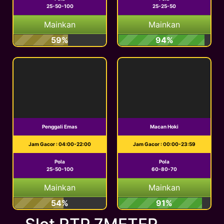
25-50-100
25-25-50
Mainkan
Mainkan
59%
94%
Penggali Emas
Macan Hoki
Jam Gacor : 04:00-22:00
Jam Gacor : 00:00-23:59
Pola
Pola
25-50-100
60-80-70
Mainkan
Mainkan
54%
91%