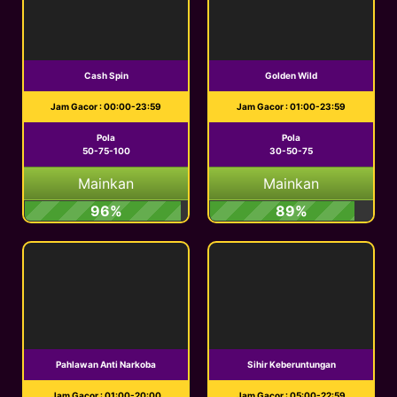
Cash Spin
Golden Wild
Jam Gacor : 00:00-23:59
Jam Gacor : 01:00-23:59
Pola
Pola
50-75-100
30-50-75
Mainkan
Mainkan
96%
89%
Pahlawan Anti Narkoba
Sihir Keberuntungan
Jam Gacor : 01:00-20:00
Jam Gacor : 05:00-22:59