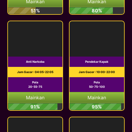
Mainkan
Mainkan
51%
80%
Anti Narkoba
Pendekar Kapak
Jam Gacor : 04:05-22:05
Jam Gacor : 10:00-22:00
Pola
Pola
20-55-75
50-75-100
Mainkan
Mainkan
91%
95%