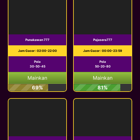
Punakawan 777
Pujasera777
Jam Gacor : 02:00-22:00
Jam Gacor : 00:00-23:59
Pola
Pola
30-50-45
50-20-80
Mainkan
Mainkan
69%
81%