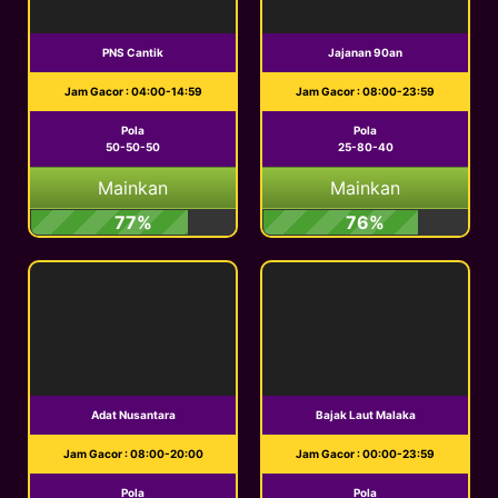
PNS Cantik
Jajanan 90an
Jam Gacor : 04:00-14:59
Jam Gacor : 08:00-23:59
Pola
Pola
50-50-50
25-80-40
Mainkan
Mainkan
77%
76%
Adat Nusantara
Bajak Laut Malaka
Jam Gacor : 08:00-20:00
Jam Gacor : 00:00-23:59
Pola
Pola